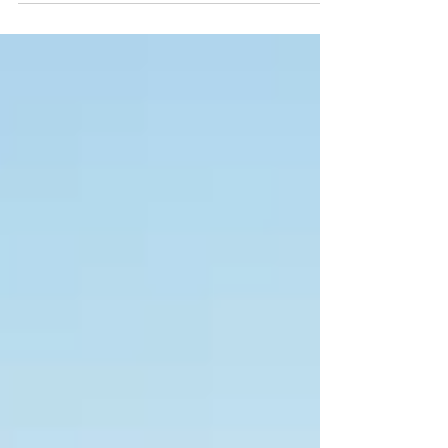
Klinikseelsorgerin begleite ich Menschen in
Ausnahmesituationen: Menschen in Freud und Leid
- von Beginn des Lebens bis zum Ende. Manchmal
sogar darüber hinaus in der Begleitung der
Hinterbleibenden.