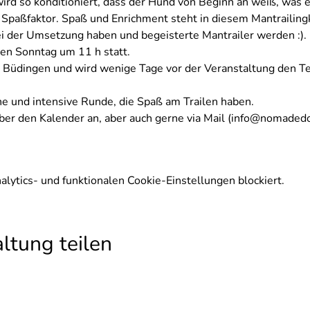
 wird so konditioniert, dass der Hund von Beginn an weiß, was e
t Spaßfaktor. Spaß und Enrichment steht in diesem Mantrailin
 der Umsetzung haben und begeisterte Mantrailer werden :). 
eden Sonntag um 11 h statt. 
s Büdingen und wird wenige Tage vor der Veranstaltung den T
ine und intensive Runde, die Spaß am Trailen haben.
ber den Kalender an, aber auch gerne via Mail (info@nomadedo
ytics- und funktionalen Cookie-Einstellungen blockiert.
ltung teilen