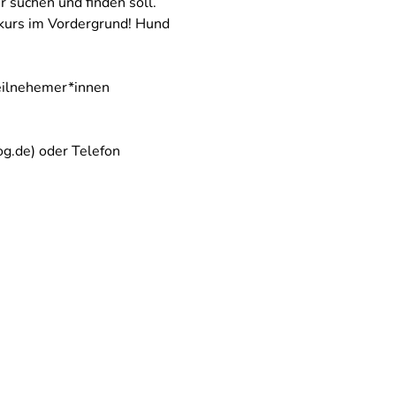
r suchen und finden soll. 
gkurs im Vordergrund! Hund 
eilnehemer*innen 
g.de) oder Telefon 