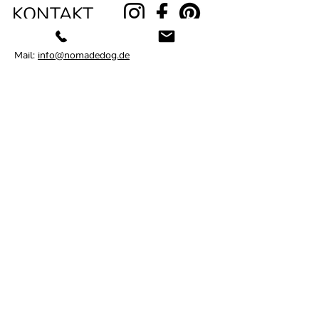
KONTAKT
nomadedog
Mail:
info@nomadedog.de
Tel:
01774213725
mobile Hundeschule
(Bad Soden-Salmünster, Büdingen, Schlüchtern,
Gelnhausen, Bad Orb, Main-Kinzig, Wetterau, Ffm.)
Vorname
Nachname
E-Mail-Adresse
Nachricht schreiben