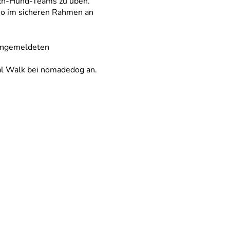
sch-Hund-Teams zu üben.
 so im sicheren Rahmen an
 angemeldeten
ial Walk bei nomadedog an.