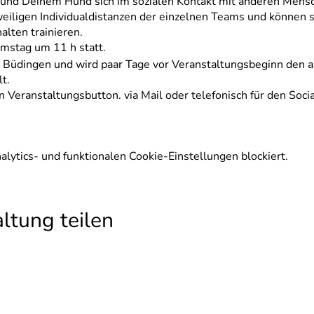
r und Deinem Hund sich im sozialen Kontakt mit anderen Men
weiligen Individualdistanzen der einzelnen Teams und können
alten trainieren.
amstag um 11 h statt.
is Büdingen und wird paar Tage vor Veranstaltungsbeginn den
t.
 Veranstaltungsbutton. via Mail oder telefonisch für den Soc
ytics- und funktionalen Cookie-Einstellungen blockiert.
ltung teilen