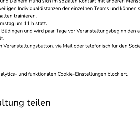
r und Deinem Hund sich im sozialen Kontakt mit anderen Men
weiligen Individualdistanzen der einzelnen Teams und können 
alten trainieren.
amstag um 11 h statt.
is Büdingen und wird paar Tage vor Veranstaltungsbeginn den
t.
 Veranstaltungsbutton. via Mail oder telefonisch für den Soci
ytics- und funktionalen Cookie-Einstellungen blockiert.
ltung teilen