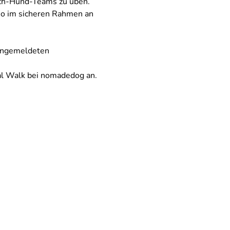
sch-Hund-Teams zu üben. 
so im sicheren Rahmen an 
 angemeldeten 
al Walk bei nomadedog an. 